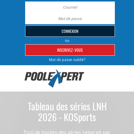
ou
INSCRIVEZ-VOUS
Mot de passe oublié?
Tableau des séries LNH
2026 - KOSports
Pool de hockey des séries hébergé par