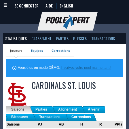
SE CONNECTER
AIDE
ENGLISH
STATISTIQUES
CLASSEMENT
PARTIES
BLESSÉS
TRANSACTIONS
Joueurs
Équipes
Corrections
Vous êtes en mode DÉMO.
Inscrivez votre pool maintenant !
CARDINALS
ST. LOUIS
Saisons
Parties
Alignement
À venir
Blessures
Transactions
Corrections
Saisons
PJ
AB
H
R
PPts