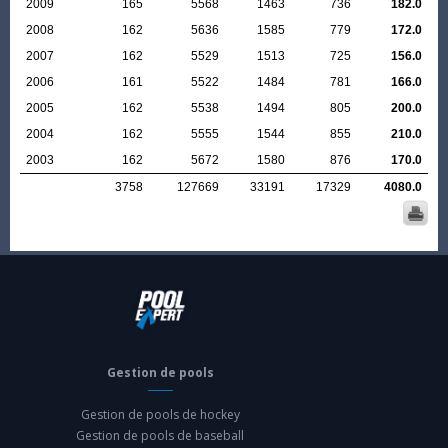
2009
165
5568
1463
736
182.0
2008
162
5636
1585
779
172.0
2007
162
5529
1513
725
156.0
2006
161
5522
1484
781
166.0
2005
162
5538
1494
805
200.0
2004
162
5555
1544
855
210.0
2003
162
5672
1580
876
170.0
3758
127669
33191
17329
4080.0
Gestion de pools
Gestion de pools de hockey
Gestion de pools de baseball