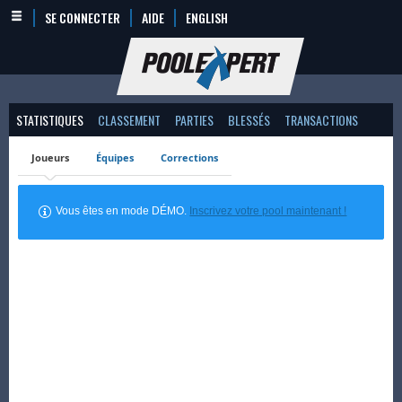
SE CONNECTER
AIDE
ENGLISH
STATISTIQUES
CLASSEMENT
PARTIES
BLESSÉS
TRANSACTIONS
Joueurs
Équipes
Corrections
Vous êtes en mode DÉMO.
Inscrivez votre pool maintenant !