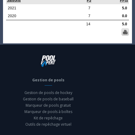
Saisons
PJ
PPts
2021
7
5.0
2020
7
0.0
14
5.0
Gestion de pools
Gestion de pools de hockey
Gestion de pools de baseball
Marqueur de pools gratuit
Marqueur de pools à boîtes
Kit de repêchage
Outils de repêchage virtuel