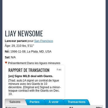
LJAY NEWSOME
Lanceur partant
pour
San Francisco
Âge: 29,
210 lbs
,
5'11"
Né:
1996-11-08
,
La Plata, MD, USA
Sal:
N/A
Présentement Dans les ligues mineures
RAPPORT DE TRANSACTION
4 ans
[en] Signs MiLB deal with Giants.
[Trad. auto.] A signé un contrat de ligue
mineure avec les Giants le 10
décembre. [Original en] Signed a minor-
league contract with the Giants on Dec.
10.
Saisons
Parties
À venir
Transactions